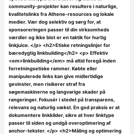
community-projekter kan resultere i naturlige,
kvalitetslinks fra Athene-resources og lokale
medier. Vær dog selektiv og sørg for, at
sponsoreringen passer til din virksomheds
værdier og ikke blot er en taktik for hurtig
linkjuice. </p> <h2>Etiske retningslinjer for
bæredygtig linkbuilding</h2> <p> Effektiv
<em>linkbuilding</em> må altid foregå inden
forretningsetiske rammer. Købte eller
manipulerede links kan give midlertidige
gevinster, men risikerer straf fra
søgemaskinerne og langvarige skader på
rangeringer. Fokusér i stedet på transparens,
relevans og naturlig vækst. En god praksis er at
dokumentere linkkilder, sikre at hver linktype
passer til siden og undgå overoptimering af
anchor-tekster. </p> <h2>Måling og optimering