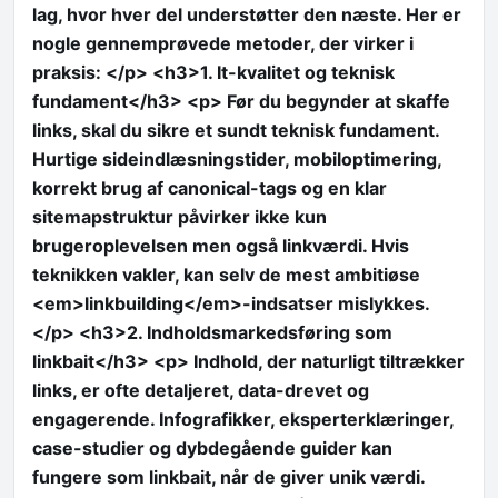
lag, hvor hver del understøtter den næste. Her er
nogle gennemprøvede metoder, der virker i
praksis: </p> <h3>1. It-kvalitet og teknisk
fundament</h3> <p> Før du begynder at skaffe
links, skal du sikre et sundt teknisk fundament.
Hurtige sideindlæsningstider, mobiloptimering,
korrekt brug af canonical-tags og en klar
sitemapstruktur påvirker ikke kun
brugeroplevelsen men også linkværdi. Hvis
teknikken vakler, kan selv de mest ambitiøse
<em>linkbuilding</em>-indsatser mislykkes.
</p> <h3>2. Indholdsmarkedsføring som
linkbait</h3> <p> Indhold, der naturligt tiltrækker
links, er ofte detaljeret, data-drevet og
engagerende. Infografikker, eksperterklæringer,
case-studier og dybdegående guider kan
fungere som linkbait, når de giver unik værdi.