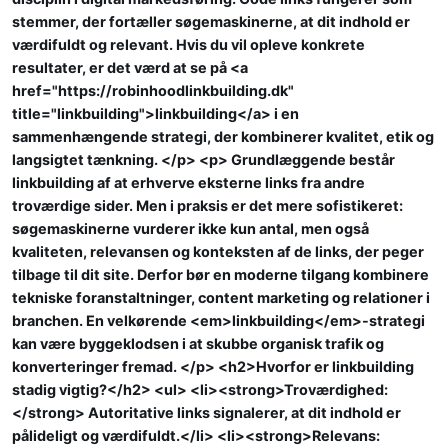
stemmer, der fortæller søgemaskinerne, at dit indhold er
værdifuldt og relevant. Hvis du vil opleve konkrete
resultater, er det værd at se på <a
href="https://robinhoodlinkbuilding.dk"
title="linkbuilding">linkbuilding</a> i en
sammenhængende strategi, der kombinerer kvalitet, etik og
langsigtet tænkning. </p> <p> Grundlæggende består
linkbuilding af at erhverve eksterne links fra andre
troværdige sider. Men i praksis er det mere sofistikeret:
søgemaskinerne vurderer ikke kun antal, men også
kvaliteten, relevansen og konteksten af de links, der peger
tilbage til dit site. Derfor bør en moderne tilgang kombinere
tekniske foranstaltninger, content marketing og relationer i
branchen. En velkørende <em>linkbuilding</em>-strategi
kan være byggeklodsen i at skubbe organisk trafik og
konverteringer fremad. </p> <h2>Hvorfor er linkbuilding
stadig vigtig?</h2> <ul> <li><strong>Troværdighed:
</strong> Autoritative links signalerer, at dit indhold er
pålideligt og værdifuldt.</li> <li><strong>Relevans: