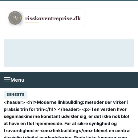
Skip to content
Menu
SENESTE
<header> <h1>Moderne linkbuilding: metoder der virker i
praksis trin for trin</h1> </header> <p> I en verden hvor
søgemaskinerne konstant udvikler sig, er det ikke nok blot
at have en flot hjemmeside. For at sikre synlighed og
troværdighed er <em>linkbuilding</em> blevet en central
disciplin i digital markedsføring. Gode links fungerer som