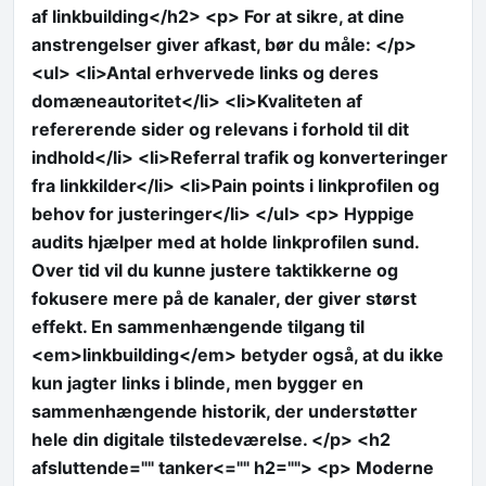
af linkbuilding</h2> <p> For at sikre, at dine
anstrengelser giver afkast, bør du måle: </p>
<ul> <li>Antal erhvervede links og deres
domæneautoritet</li> <li>Kvaliteten af
refererende sider og relevans i forhold til dit
indhold</li> <li>Referral trafik og konverteringer
fra linkkilder</li> <li>Pain points i linkprofilen og
behov for justeringer</li> </ul> <p> Hyppige
audits hjælper med at holde linkprofilen sund.
Over tid vil du kunne justere taktikkerne og
fokusere mere på de kanaler, der giver størst
effekt. En sammenhængende tilgang til
<em>linkbuilding</em> betyder også, at du ikke
kun jagter links i blinde, men bygger en
sammenhængende historik, der understøtter
hele din digitale tilstedeværelse. </p> <h2
afsluttende="" tanker<="" h2=""> <p> Moderne