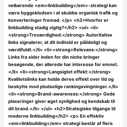
velkørende <em>linkbuilding</em>-strategi kan
være byggeklodsen i at skubbe organisk trafik og
konverteringer fremad. </p> <h2>Hvorfor er
linkbuilding stadig vigtig?</h2> <ul> <li>
<strong>Troværdighed:</strong> Autoritative
links signalerer, at dit indhold er pålideligt og
værdifuldt.</li> <li><strong>Relevans:</strong>
Links fra sider inden for din niche bringer
besøgende, der allerede har interesse for emnet.
</li> <li><strong>Langsigtet effekt:</strong>
Kvalitetslinks kan holde deres effekt over tid og
beskytte mod pludselige rankingsvingninger.</li>
<li><strong>Brand-awareness:</strong> Gode
placeringer giver øget synlighed og kendskab til
dit brand.</li> </ul> <h2>Strategiske tilgange til
moderne linkbuilding</h2> <p> En effektiv
<em>linkbuilding</em> strategi består af flere