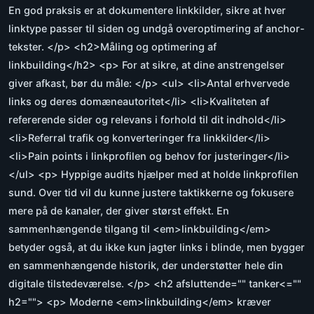
En god praksis er at dokumentere linkkilder, sikre at hver
linktype passer til siden og undgå overoptimering af anchor-
tekster. </p> <h2>Måling og optimering af
linkbuilding</h2> <p> For at sikre, at dine anstrengelser
giver afkast, bør du måle: </p> <ul> <li>Antal erhvervede
links og deres domæneautoritet</li> <li>Kvaliteten af
refererende sider og relevans i forhold til dit indhold</li>
<li>Referral trafik og konverteringer fra linkkilder</li>
<li>Pain points i linkprofilen og behov for justeringer</li>
</ul> <p> Hyppige audits hjælper med at holde linkprofilen
sund. Over tid vil du kunne justere taktikkerne og fokusere
mere på de kanaler, der giver størst effekt. En
sammenhængende tilgang til <em>linkbuilding</em>
betyder også, at du ikke kun jagter links i blinde, men bygger
en sammenhængende historik, der understøtter hele din
digitale tilstedeværelse. </p> <h2 afsluttende="" tanker<=""
h2=""> <p> Moderne <em>linkbuilding</em> kræver