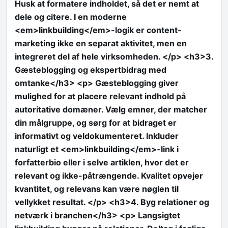
Husk at formatere indholdet, så det er nemt at
dele og citere. I en moderne
<em>linkbuilding</em>-logik er content-
marketing ikke en separat aktivitet, men en
integreret del af hele virksomheden. </p> <h3>3.
Gæsteblogging og ekspertbidrag med
omtanke</h3> <p> Gæsteblogging giver
mulighed for at placere relevant indhold på
autoritative domæner. Vælg emner, der matcher
din målgruppe, og sørg for at bidraget er
informativt og veldokumenteret. Inkluder
naturligt et <em>linkbuilding</em>-link i
forfatterbio eller i selve artiklen, hvor det er
relevant og ikke-påtrængende. Kvalitet opvejer
kvantitet, og relevans kan være nøglen til
vellykket resultat. </p> <h3>4. Byg relationer og
netværk i branchen</h3> <p> Langsigtet