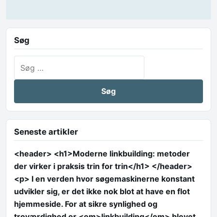
Søg
Søg efter:
Seneste artikler
<header> <h1>Moderne linkbuilding: metoder
der virker i praksis trin for trin</h1> </header>
<p> I en verden hvor søgemaskinerne konstant
udvikler sig, er det ikke nok blot at have en flot
hjemmeside. For at sikre synlighed og
troværdighed er <em>linkbuilding</em> blevet