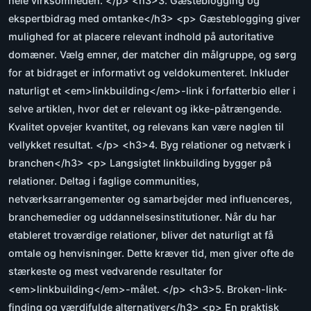
hele virksomheden. </p> <h3>3. Gæsteblogging og
ekspertbidrag med omtanke</h3> <p> Gæsteblogging giver
mulighed for at placere relevant indhold på autoritative
domæner. Vælg emner, der matcher din målgruppe, og sørg
for at bidraget er informativt og veldokumenteret. Inkluder
naturligt et <em>linkbuilding</em>-link i forfatterbio eller i
selve artiklen, hvor det er relevant og ikke-påtrængende.
Kvalitet opvejer kvantitet, og relevans kan være nøglen til
vellykket resultat. </p> <h3>4. Byg relationer og netværk i
branchen</h3> <p> Langsigtet linkbuilding bygger på
relationer. Deltag i faglige communities,
netværksarrangementer og samarbejder med influenceres,
branchemedier og uddannelsesinstitutioner. Når du har
etableret troværdige relationer, bliver det naturligt at få
omtale og henvisninger. Dette kræver tid, men giver ofte de
stærkeste og mest vedvarende resultater for
<em>linkbuilding</em>-målet. </p> <h3>5. Broken-link-
finding og værdifulde alternativer</h3> <p> En praktisk