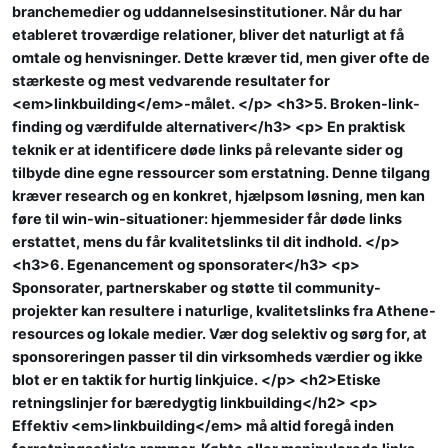
branchemedier og uddannelsesinstitutioner. Når du har
etableret troværdige relationer, bliver det naturligt at få
omtale og henvisninger. Dette kræver tid, men giver ofte de
stærkeste og mest vedvarende resultater for
<em>linkbuilding</em>-målet. </p> <h3>5. Broken-link-
finding og værdifulde alternativer</h3> <p> En praktisk
teknik er at identificere døde links på relevante sider og
tilbyde dine egne ressourcer som erstatning. Denne tilgang
kræver research og en konkret, hjælpsom løsning, men kan
føre til win-win-situationer: hjemmesider får døde links
erstattet, mens du får kvalitetslinks til dit indhold. </p>
<h3>6. Egenancement og sponsorater</h3> <p>
Sponsorater, partnerskaber og støtte til community-
projekter kan resultere i naturlige, kvalitetslinks fra Athene-
resources og lokale medier. Vær dog selektiv og sørg for, at
sponsoreringen passer til din virksomheds værdier og ikke
blot er en taktik for hurtig linkjuice. </p> <h2>Etiske
retningslinjer for bæredygtig linkbuilding</h2> <p>
Effektiv <em>linkbuilding</em> må altid foregå inden