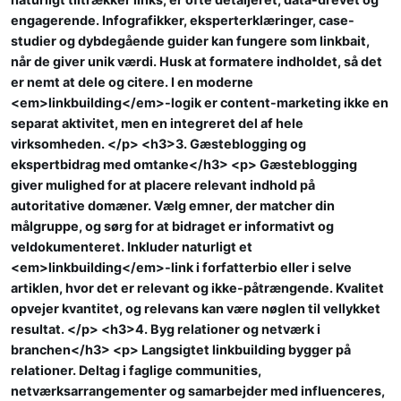
engagerende. Infografikker, eksperterklæringer, case-
studier og dybdegående guider kan fungere som linkbait,
når de giver unik værdi. Husk at formatere indholdet, så det
er nemt at dele og citere. I en moderne
<em>linkbuilding</em>-logik er content-marketing ikke en
separat aktivitet, men en integreret del af hele
virksomheden. </p> <h3>3. Gæsteblogging og
ekspertbidrag med omtanke</h3> <p> Gæsteblogging
giver mulighed for at placere relevant indhold på
autoritative domæner. Vælg emner, der matcher din
målgruppe, og sørg for at bidraget er informativt og
veldokumenteret. Inkluder naturligt et
<em>linkbuilding</em>-link i forfatterbio eller i selve
artiklen, hvor det er relevant og ikke-påtrængende. Kvalitet
opvejer kvantitet, og relevans kan være nøglen til vellykket
resultat. </p> <h3>4. Byg relationer og netværk i
branchen</h3> <p> Langsigtet linkbuilding bygger på
relationer. Deltag i faglige communities,
netværksarrangementer og samarbejder med influenceres,