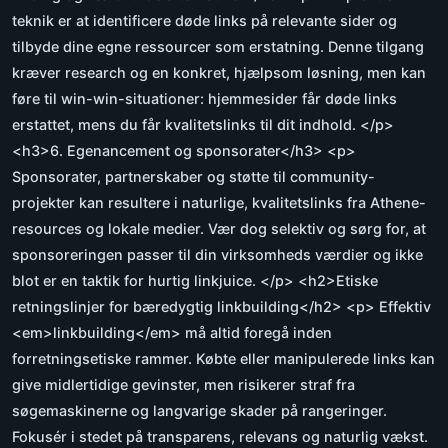
teknik er at identificere døde links på relevante sider og
tilbyde dine egne ressourcer som erstatning. Denne tilgang
kræver research og en konkret, hjælpsom løsning, men kan
føre til win-win-situationer: hjemmesider får døde links
erstattet, mens du får kvalitetslinks til dit indhold. </p>
<h3>6. Egenancement og sponsorater</h3> <p>
Sponsorater, partnerskaber og støtte til community-
projekter kan resultere i naturlige, kvalitetslinks fra Athene-
resources og lokale medier. Vær dog selektiv og sørg for, at
sponsoreringen passer til din virksomheds værdier og ikke
blot er en taktik for hurtig linkjuice. </p> <h2>Etiske
retningslinjer for bæredygtig linkbuilding</h2> <p> Effektiv
<em>linkbuilding</em> må altid foregå inden
forretningsetiske rammer. Købte eller manipulerede links kan
give midlertidige gevinster, men risikerer straf fra
søgemaskinerne og langvarige skader på rangeringer.
Fokusér i stedet på transparens, relevans og naturlig vækst.