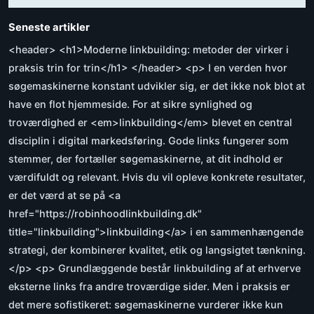
Seneste artikler
<header> <h1>Moderne linkbuilding: metoder der virker i
praksis trin for trin</h1> </header> <p> I en verden hvor
søgemaskinerne konstant udvikler sig, er det ikke nok blot at
have en flot hjemmeside. For at sikre synlighed og
troværdighed er <em>linkbuilding</em> blevet en central
disciplin i digital markedsføring. Gode links fungerer som
stemmer, der fortæller søgemaskinerne, at dit indhold er
værdifuldt og relevant. Hvis du vil opleve konkrete resultater,
er det værd at se på <a
href="https://robinhoodlinkbuilding.dk"
title="linkbuilding">linkbuilding</a> i en sammenhængende
strategi, der kombinerer kvalitet, etik og langsigtet tænkning.
</p> <p> Grundlæggende består linkbuilding af at erhverve
eksterne links fra andre troværdige sider. Men i praksis er
det mere sofistikeret: søgemaskinerne vurderer ikke kun