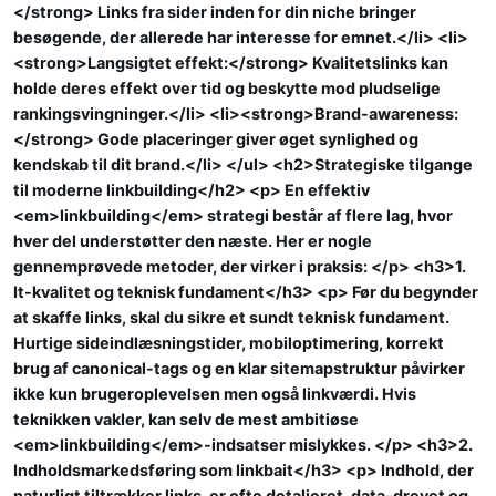
</strong> Links fra sider inden for din niche bringer
besøgende, der allerede har interesse for emnet.</li> <li>
<strong>Langsigtet effekt:</strong> Kvalitetslinks kan
holde deres effekt over tid og beskytte mod pludselige
rankingsvingninger.</li> <li><strong>Brand-awareness:
</strong> Gode placeringer giver øget synlighed og
kendskab til dit brand.</li> </ul> <h2>Strategiske tilgange
til moderne linkbuilding</h2> <p> En effektiv
<em>linkbuilding</em> strategi består af flere lag, hvor
hver del understøtter den næste. Her er nogle
gennemprøvede metoder, der virker i praksis: </p> <h3>1.
It-kvalitet og teknisk fundament</h3> <p> Før du begynder
at skaffe links, skal du sikre et sundt teknisk fundament.
Hurtige sideindlæsningstider, mobiloptimering, korrekt
brug af canonical-tags og en klar sitemapstruktur påvirker
ikke kun brugeroplevelsen men også linkværdi. Hvis
teknikken vakler, kan selv de mest ambitiøse
<em>linkbuilding</em>-indsatser mislykkes. </p> <h3>2.
Indholdsmarkedsføring som linkbait</h3> <p> Indhold, der
naturligt tiltrækker links, er ofte detaljeret, data-drevet og