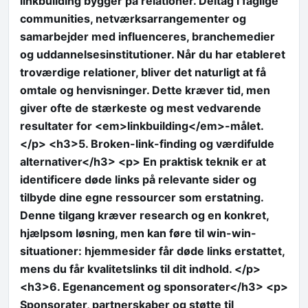
linkbuilding bygger på relationer. Deltag i faglige
communities, netværksarrangementer og
samarbejder med influenceres, branchemedier
og uddannelsesinstitutioner. Når du har etableret
troværdige relationer, bliver det naturligt at få
omtale og henvisninger. Dette kræver tid, men
giver ofte de stærkeste og mest vedvarende
resultater for <em>linkbuilding</em>-målet.
</p> <h3>5. Broken-link-finding og værdifulde
alternativer</h3> <p> En praktisk teknik er at
identificere døde links på relevante sider og
tilbyde dine egne ressourcer som erstatning.
Denne tilgang kræver research og en konkret,
hjælpsom løsning, men kan føre til win-win-
situationer: hjemmesider får døde links erstattet,
mens du får kvalitetslinks til dit indhold. </p>
<h3>6. Egenancement og sponsorater</h3> <p>
Sponsorater, partnerskaber og støtte til