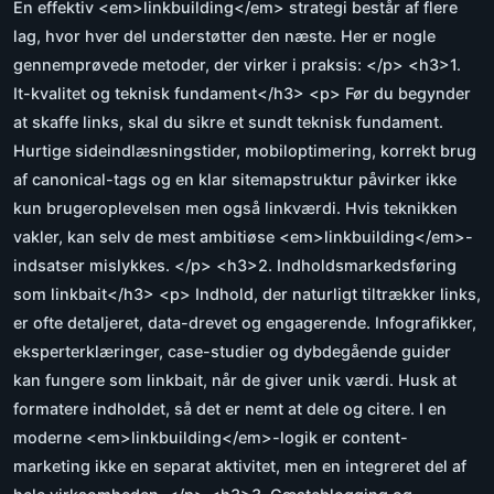
En effektiv <em>linkbuilding</em> strategi består af flere
lag, hvor hver del understøtter den næste. Her er nogle
gennemprøvede metoder, der virker i praksis: </p> <h3>1.
It-kvalitet og teknisk fundament</h3> <p> Før du begynder
at skaffe links, skal du sikre et sundt teknisk fundament.
Hurtige sideindlæsningstider, mobiloptimering, korrekt brug
af canonical-tags og en klar sitemapstruktur påvirker ikke
kun brugeroplevelsen men også linkværdi. Hvis teknikken
vakler, kan selv de mest ambitiøse <em>linkbuilding</em>-
indsatser mislykkes. </p> <h3>2. Indholdsmarkedsføring
som linkbait</h3> <p> Indhold, der naturligt tiltrækker links,
er ofte detaljeret, data-drevet og engagerende. Infografikker,
eksperterklæringer, case-studier og dybdegående guider
kan fungere som linkbait, når de giver unik værdi. Husk at
formatere indholdet, så det er nemt at dele og citere. I en
moderne <em>linkbuilding</em>-logik er content-
marketing ikke en separat aktivitet, men en integreret del af