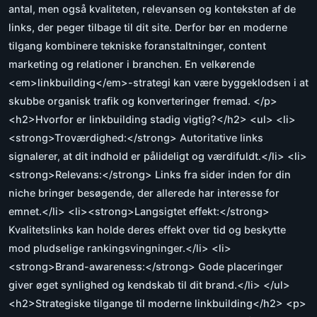
antal, men også kvaliteten, relevansen og konteksten af de
links, der peger tilbage til dit site. Derfor bør en moderne
tilgang kombinere tekniske foranstaltninger, content
marketing og relationer i branchen. En velkørende
<em>linkbuilding</em>-strategi kan være byggeklodsen i at
skubbe organisk trafik og konverteringer fremad. </p>
<h2>Hvorfor er linkbuilding stadig vigtig?</h2> <ul> <li>
<strong>Troværdighed:</strong> Autoritative links
signalerer, at dit indhold er pålideligt og værdifuldt.</li> <li>
<strong>Relevans:</strong> Links fra sider inden for din
niche bringer besøgende, der allerede har interesse for
emnet.</li> <li><strong>Langsigtet effekt:</strong>
Kvalitetslinks kan holde deres effekt over tid og beskytte
mod pludselige rankingsvingninger.</li> <li>
<strong>Brand-awareness:</strong> Gode placeringer
giver øget synlighed og kendskab til dit brand.</li> </ul>
<h2>Strategiske tilgange til moderne linkbuilding</h2> <p>