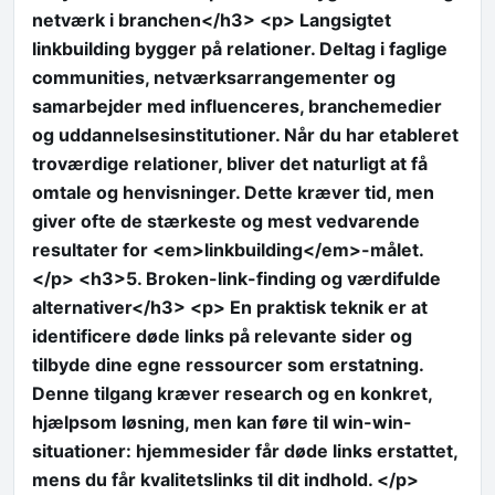
netværk i branchen</h3> <p> Langsigtet
linkbuilding bygger på relationer. Deltag i faglige
communities, netværksarrangementer og
samarbejder med influenceres, branchemedier
og uddannelsesinstitutioner. Når du har etableret
troværdige relationer, bliver det naturligt at få
omtale og henvisninger. Dette kræver tid, men
giver ofte de stærkeste og mest vedvarende
resultater for <em>linkbuilding</em>-målet.
</p> <h3>5. Broken-link-finding og værdifulde
alternativer</h3> <p> En praktisk teknik er at
identificere døde links på relevante sider og
tilbyde dine egne ressourcer som erstatning.
Denne tilgang kræver research og en konkret,
hjælpsom løsning, men kan føre til win-win-
situationer: hjemmesider får døde links erstattet,
mens du får kvalitetslinks til dit indhold. </p>