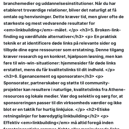
branchemedier og uddannelsesinstitutioner. Når du har
etableret troværdige relationer, bliver det naturligt at få
omtale og henvisninger. Dette kræver tid, men giver ofte de
stærkeste og mest vedvarende resultater for
<em>linkbuilding</em>-målet. </p> <h3>5. Broken-link-
finding og værdifulde alternativer</h3> <p> En praktisk
teknik er at identificere døde links på relevante sider og
tilbyde dine egne ressourcer som erstatning. Denne tilgang
kræver research og en konkret, hjælpsom løsning, men kan
føre til win-win-situationer: hjemmesider får døde links
erstattet, mens du får kvalitetslinks til dit indhold. </p>
<h3>6. Egenancement og sponsorater</h3> <p>
Sponsorater, partnerskaber og støtte til community-
projekter kan resultere i naturlige, kvalitetslinks fra Athene-
resources og lokale medier. Vær dog selektiv og sørg for, at
sponsoreringen passer til din virksomheds værdier og ikke
blot er en taktik for hurtig linkjuice. </p> <h2>Etiske
retningslinjer for bæredygtig linkbuilding</h2> <p>
Effektiv <em>linkbuilding</em> må altid foregå inden