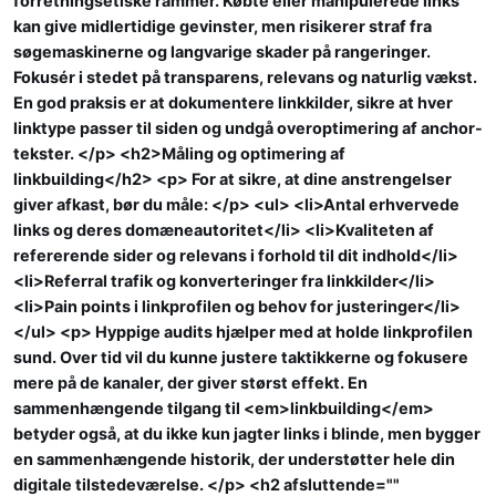
forretningsetiske rammer. Købte eller manipulerede links
kan give midlertidige gevinster, men risikerer straf fra
søgemaskinerne og langvarige skader på rangeringer.
Fokusér i stedet på transparens, relevans og naturlig vækst.
En god praksis er at dokumentere linkkilder, sikre at hver
linktype passer til siden og undgå overoptimering af anchor-
tekster. </p> <h2>Måling og optimering af
linkbuilding</h2> <p> For at sikre, at dine anstrengelser
giver afkast, bør du måle: </p> <ul> <li>Antal erhvervede
links og deres domæneautoritet</li> <li>Kvaliteten af
refererende sider og relevans i forhold til dit indhold</li>
<li>Referral trafik og konverteringer fra linkkilder</li>
<li>Pain points i linkprofilen og behov for justeringer</li>
</ul> <p> Hyppige audits hjælper med at holde linkprofilen
sund. Over tid vil du kunne justere taktikkerne og fokusere
mere på de kanaler, der giver størst effekt. En
sammenhængende tilgang til <em>linkbuilding</em>
betyder også, at du ikke kun jagter links i blinde, men bygger
en sammenhængende historik, der understøtter hele din
digitale tilstedeværelse. </p> <h2 afsluttende=""