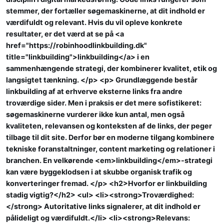
stemmer, der fortæller søgemaskinerne, at dit indhold er
værdifuldt og relevant. Hvis du vil opleve konkrete
resultater, er det værd at se på <a
href="https://robinhoodlinkbuilding.dk"
title="linkbuilding">linkbuilding</a> i en
sammenhængende strategi, der kombinerer kvalitet, etik og
langsigtet tænkning. </p> <p> Grundlæggende består
linkbuilding af at erhverve eksterne links fra andre
troværdige sider. Men i praksis er det mere sofistikeret:
søgemaskinerne vurderer ikke kun antal, men også
kvaliteten, relevansen og konteksten af de links, der peger
tilbage til dit site. Derfor bør en moderne tilgang kombinere
tekniske foranstaltninger, content marketing og relationer i
branchen. En velkørende <em>linkbuilding</em>-strategi
kan være byggeklodsen i at skubbe organisk trafik og
konverteringer fremad. </p> <h2>Hvorfor er linkbuilding
stadig vigtig?</h2> <ul> <li><strong>Troværdighed:
</strong> Autoritative links signalerer, at dit indhold er
pålideligt og værdifuldt.</li> <li><strong>Relevans: