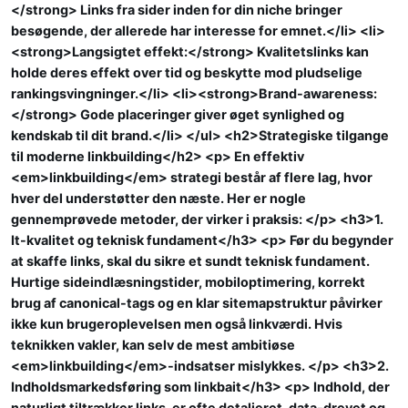
</strong> Links fra sider inden for din niche bringer
besøgende, der allerede har interesse for emnet.</li> <li>
<strong>Langsigtet effekt:</strong> Kvalitetslinks kan
holde deres effekt over tid og beskytte mod pludselige
rankingsvingninger.</li> <li><strong>Brand-awareness:
</strong> Gode placeringer giver øget synlighed og
kendskab til dit brand.</li> </ul> <h2>Strategiske tilgange
til moderne linkbuilding</h2> <p> En effektiv
<em>linkbuilding</em> strategi består af flere lag, hvor
hver del understøtter den næste. Her er nogle
gennemprøvede metoder, der virker i praksis: </p> <h3>1.
It-kvalitet og teknisk fundament</h3> <p> Før du begynder
at skaffe links, skal du sikre et sundt teknisk fundament.
Hurtige sideindlæsningstider, mobiloptimering, korrekt
brug af canonical-tags og en klar sitemapstruktur påvirker
ikke kun brugeroplevelsen men også linkværdi. Hvis
teknikken vakler, kan selv de mest ambitiøse
<em>linkbuilding</em>-indsatser mislykkes. </p> <h3>2.
Indholdsmarkedsføring som linkbait</h3> <p> Indhold, der
naturligt tiltrækker links, er ofte detaljeret, data-drevet og