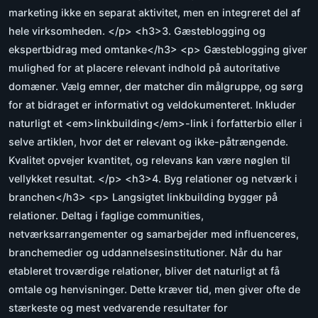
marketing ikke en separat aktivitet, men en integreret del af
hele virksomheden. </p> <h3>3. Gæsteblogging og
ekspertbidrag med omtanke</h3> <p> Gæsteblogging giver
mulighed for at placere relevant indhold på autoritative
domæner. Vælg emner, der matcher din målgruppe, og sørg
for at bidraget er informativt og veldokumenteret. Inkluder
naturligt et <em>linkbuilding</em>-link i forfatterbio eller i
selve artiklen, hvor det er relevant og ikke-påtrængende.
Kvalitet opvejer kvantitet, og relevans kan være nøglen til
vellykket resultat. </p> <h3>4. Byg relationer og netværk i
branchen</h3> <p> Langsigtet linkbuilding bygger på
relationer. Deltag i faglige communities,
netværksarrangementer og samarbejder med influenceres,
branchemedier og uddannelsesinstitutioner. Når du har
etableret troværdige relationer, bliver det naturligt at få
omtale og henvisninger. Dette kræver tid, men giver ofte de
stærkeste og mest vedvarende resultater for