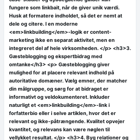
fungere som linkbait, når de giver unik værdi.
Husk at formatere indholdet, så det er nemt at
dele og citere. I en moderne
<em>linkbuilding</em>-logik er content-
marketing ikke en separat aktivitet, men en
integreret del af hele virksomheden. </p> <h3>3.
Gæsteblogging og ekspertbidrag med
omtanke</h3> <p> Gæsteblogging giver
mulighed for at placere relevant indhold på
autoritative domæner. Vælg emner, der matcher
din målgruppe, og sørg for at bidraget er
informativt og veldokumenteret. Inkluder
naturligt et <em>linkbuilding</em>-link i
forfatterbio eller i selve artiklen, hvor det er
relevant og ikke-påtrængende. Kvalitet opvejer
kvantitet, og relevans kan være nøglen til
vellykket resultat. </p> <h3>4. Byg relationer og