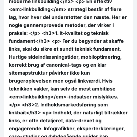
moderne linkbuilding</h2> <p> En effektiv
<em>linkbuilding</em> strategi består af flere
lag, hvor hver del understøtter den næste. Her er
nogle gennemprøvede metoder, der virker i
praksis: </p> <h3>1. It-kvalitet og teknisk
fundament</h3> <p> Før du begynder at skaffe
links, skal du sikre et sundt teknisk fundament.
Hurtige sideindlæsningstider, mobiloptimering,
korrekt brug af canonical-tags og en klar
sitemapstruktur påvirker ikke kun
brugeroplevelsen men også linkværdi. Hvis
teknikken vakler, kan selv de mest ambitiøse
<em>linkbuilding</em>-indsatser mislykkes.
</p> <h3>2. Indholdsmarkedsføring som
linkbait</h3> <p> Indhold, der naturligt tiltrækker
links, er ofte detaljeret, data-drevet og
engagerende. Infografikker, eksperterklæringer,
case-studier og dybdegående guider kan