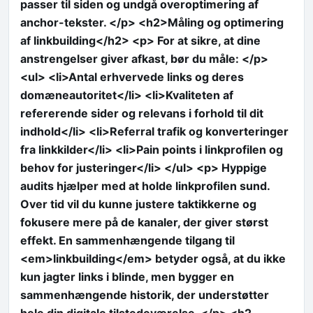
passer til siden og undgå overoptimering af
anchor-tekster. </p> <h2>Måling og optimering
af linkbuilding</h2> <p> For at sikre, at dine
anstrengelser giver afkast, bør du måle: </p>
<ul> <li>Antal erhvervede links og deres
domæneautoritet</li> <li>Kvaliteten af
refererende sider og relevans i forhold til dit
indhold</li> <li>Referral trafik og konverteringer
fra linkkilder</li> <li>Pain points i linkprofilen og
behov for justeringer</li> </ul> <p> Hyppige
audits hjælper med at holde linkprofilen sund.
Over tid vil du kunne justere taktikkerne og
fokusere mere på de kanaler, der giver størst
effekt. En sammenhængende tilgang til
<em>linkbuilding</em> betyder også, at du ikke
kun jagter links i blinde, men bygger en
sammenhængende historik, der understøtter
hele din digitale tilstedeværelse. </p> <h2