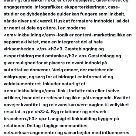
engagerende. Infografikker, eksperterklæringer, case-
studier og dybdegående guider kan fungere som linkbait,
når de giver unik værdi. Husk at formatere indholdet, så det
er nemt at dele og citere. I en moderne
<em>linkbuilding</em>-logik er content-marketing ikke en
separat aktivitet, men en integreret del af hele
virksomheden. </p> <h3>3. Gæsteblogging og
ekspertbidrag med omtanke</h3> <p> Gæsteblogging
giver mulighed for at placere relevant indhold på
autoritative domæner. Vælg emner, der matcher din
målgruppe, og sørg for at bidraget er informativt og
veldokumenteret. Inkluder naturligt et
<em>linkbuilding</em>-link i forfatterbio eller i selve
artiklen, hvor det er relevant og ikke-påtrængende. Kvalitet
opvejer kvantitet, og relevans kan være nøglen til vellykket
resultat. </p> <h3>4. Byg relationer og netværk i
branchen</h3> <p> Langsigtet linkbuilding bygger på
relationer. Deltag i faglige communities,
netværksarrangementer og samarbejder med influenceres,