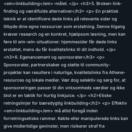
<em>linkbuilding</em>-målet. </p> <h3>5. Broken-link-
finding og værdifulde alternativer</h3> <p> En praktisk
teknik er at identificere døde links på relevante sider og
tilbyde dine egne ressourcer som erstatning. Denne tilgang
kræver research og en konkret, hjælpsom løsning, men kan
føre til win-win-situationer: hjemmesider får døde links
erstattet, mens du får kvalitetslinks til dit indhold. </p>
<h3>6. Egenancement og sponsorater</h3> <p>
Sponsorater, partnerskaber og støtte til community-
projekter kan resultere i naturlige, kvalitetslinks fra Athene-
resources og lokale medier. Vær dog selektiv og sørg for, at
sponsoreringen passer til din virksomheds værdier og ikke
blot er en taktik for hurtig linkjuice. </p> <h2>Etiske
retningslinjer for bæredygtig linkbuilding</h2> <p> Effektiv
<em>linkbuilding</em> må altid foregå inden
forretningsetiske rammer. Købte eller manipulerede links kan
give midlertidige gevinster, men risikerer straf fra