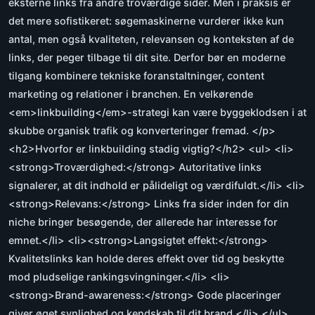
eksterne links fra andre troværdige sider. Men i praksis er
det mere sofistikeret: søgemaskinerne vurderer ikke kun
antal, men også kvaliteten, relevansen og konteksten af de
links, der peger tilbage til dit site. Derfor bør en moderne
tilgang kombinere tekniske foranstaltninger, content
marketing og relationer i branchen. En velkørende
<em>linkbuilding</em>-strategi kan være byggeklodsen i at
skubbe organisk trafik og konverteringer fremad. </p>
<h2>Hvorfor er linkbuilding stadig vigtig?</h2> <ul> <li>
<strong>Troværdighed:</strong> Autoritative links
signalerer, at dit indhold er pålideligt og værdifuldt.</li> <li>
<strong>Relevans:</strong> Links fra sider inden for din
niche bringer besøgende, der allerede har interesse for
emnet.</li> <li><strong>Langsigtet effekt:</strong>
Kvalitetslinks kan holde deres effekt over tid og beskytte
mod pludselige rankingsvingninger.</li> <li>
<strong>Brand-awareness:</strong> Gode placeringer
giver øget synlighed og kendskab til dit brand.</li> </ul>