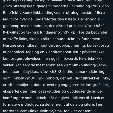
<h2>Strategiske tilgange til moderne linkbuilding</h2> <p>
En effektiv <em>linkbuilding</em> strategi består af flere
lag, hvor hver del understøtter den næste. Her er nogle
gennemprøvede metoder, der virker i praksis: </p> <h3>1.
It-kvalitet og teknisk fundament</h3> <p> Før du begynder
at skaffe links, skal du sikre et sundt teknisk fundament.
Hurtige sideindlæsningstider, mobiloptimering, korrekt brug
af canonical-tags og en klar sitemapstruktur påvirker ikke
kun brugeroplevelsen men også linkværdi. Hvis teknikken
vakler, kan selv de mest ambitiøse <em>linkbuilding</em>-
indsatser mislykkes. </p> <h3>2. Indholdsmarkedsføring
som linkbait</h3> <p> Indhold, der naturligt tiltrækker links,
er ofte detaljeret, data-drevet og engagerende. Infografikker,
eksperterklæringer, case-studier og dybdegående guider
kan fungere som linkbait, når de giver unik værdi. Husk at
formatere indholdet, så det er nemt at dele og citere. I en
moderne <em>linkbuilding</em>-logik er content-