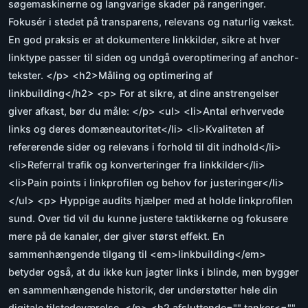
søgemaskinerne og langvarige skader på rangeringer.
Fokusér i stedet på transparens, relevans og naturlig vækst.
En god praksis er at dokumentere linkkilder, sikre at hver
linktype passer til siden og undgå overoptimering af anchor-
tekster. </p> <h2>Måling og optimering af
linkbuilding</h2> <p> For at sikre, at dine anstrengelser
giver afkast, bør du måle: </p> <ul> <li>Antal erhvervede
links og deres domæneautoritet</li> <li>Kvaliteten af
refererende sider og relevans i forhold til dit indhold</li>
<li>Referral trafik og konverteringer fra linkkilder</li>
<li>Pain points i linkprofilen og behov for justeringer</li>
</ul> <p> Hyppige audits hjælper med at holde linkprofilen
sund. Over tid vil du kunne justere taktikkerne og fokusere
mere på de kanaler, der giver størst effekt. En
sammenhængende tilgang til <em>linkbuilding</em>
betyder også, at du ikke kun jagter links i blinde, men bygger
en sammenhængende historik, der understøtter hele din
digitale tilstedeværelse. </p> <h2 afsluttende="" tanker<=""