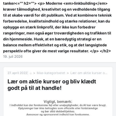
tanker<="" h2=""> <p> Moderne <em>linkbuilding</em>
kræver tålmodighed, kreativitet og en vedholdende tilgang
til at skabe værdi for dit publikum. Ved at kombinere teknisk
forberedelse, kvalitetsindhold og stærke relationer, kan du
opbygge en stærk linkprofil, der ikke kun forbedrer
rangeringer, men også øger troværdigheden og trafikken til
din hjemmeside. Husk, at en bæredygtig strategi er en
balance mellem effektivitet og etik, og at det langsigtede
perspektiv ofte giver de mest varige resultater. </p> </h2>
19. juli 2026
27. april 2022
⌂
Ikke-kategoriseret
Lær om aktie kurser og bliv klædt godt på til at handle!
Lær om aktie kurser og bliv klædt
godt på til at handle!