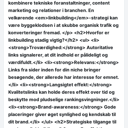
kombinere tekniske foranstaltninger, content
marketing og relationer i branchen. En
velkørende <em>linkbuilding</em>-strategi kan
være byggeklodsen i at skubbe organisk trafik og
konverteringer fremad. </p> <h2>Hvorfor er
linkbuilding stadig vigtig?</h2> <ul> <li>
<strong>Troværdighed:</strong> Autoritative
links signalerer, at dit indhold er pålideligt og
værdifuldt.</li> <li><strong>Relevans:</strong>
Links fra sider inden for din niche bringer
besøgende, der allerede har interesse for emnet.
</li> <li><strong>Langsigtet effekt:</strong>
Kvalitetslinks kan holde deres effekt over tid og
beskytte mod pludselige rankingsvingninger.</li>
<li><strong>Brand-awareness:</strong> Gode
placeringer giver øget synlighed og kendskab til
dit brand.</li> </ul> <h2>Strategiske tilgange til