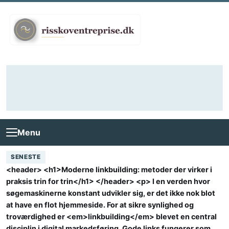
Skip to content
Menu
SENESTE
<header> <h1>Moderne linkbuilding: metoder der virker i
praksis trin for trin</h1> </header> <p> I en verden hvor
søgemaskinerne konstant udvikler sig, er det ikke nok blot
at have en flot hjemmeside. For at sikre synlighed og
troværdighed er <em>linkbuilding</em> blevet en central
disciplin i digital markedsføring. Gode links fungerer som