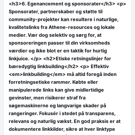
<h3>6. Egenancement og sponsorater</h3> <p>
Sponsorater, partnerskaber og støtte til
community-projekter kan resultere i naturlige,
kvalitetslinks fra Athene-resources og lokale
medier. Vær dog selektiv og sørg for, at
sponsoreringen passer til din virksomheds
værdier og ikke blot er en taktik for hurtig
linkjuice. </p> <h2>Etiske retningslinjer for
bæredygtig linkbuilding</h2> <p> Effektiv
<em>linkbuilding</em> må altid foregå inden
forretningsetiske rammer. Købte eller
manipulerede links kan give midlertidige
gevinster, men risikerer straf fra
søgemaskinerne og langvarige skader på
rangeringer. Fokusér i stedet på transparens,
relevans og naturlig vækst. En god praksis er at
dokumentere linkkilder, sikre at hver linktype