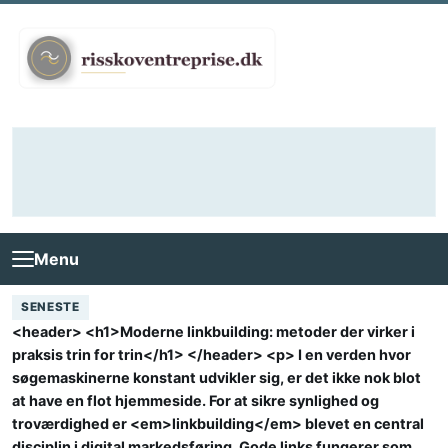
Skip to content
Menu
SENESTE
<header> <h1>Moderne linkbuilding: metoder der virker i
praksis trin for trin</h1> </header> <p> I en verden hvor
søgemaskinerne konstant udvikler sig, er det ikke nok blot
at have en flot hjemmeside. For at sikre synlighed og
troværdighed er <em>linkbuilding</em> blevet en central
disciplin i digital markedsføring. Gode links fungerer som