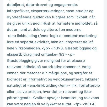
detaljeret, data-drevet og engagerende.
Infografikker, eksperterklæringer, case-studier og
dybdegående guider kan fungere som linkbait, når
de giver unik værdi. Husk at formatere indholdet, så
det er nemt at dele og citere. I en moderne
<em>linkbuilding</em>-logik er content-marketing
ikke en separat aktivitet, men en integreret del af
hele virksomheden. </p> <h3>3. Gæsteblogging og
ekspertbidrag med omtanke</h3> <p>
Gæsteblogging giver mulighed for at placere
relevant indhold på autoritative domæner. Vælg
emner, der matcher din målgruppe, og sørg for at
bidraget er informativt og veldokumenteret. Inkluder
naturligt et <em>linkbuilding</em>-link i forfatterbio
eller i selve artiklen, hvor det er relevant og ikke-
påtrængende. Kvalitet opvejer kvantitet, og relevans
kan være nøglen til vellykket resultat. </p> <h3>4.