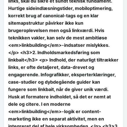
links, skal du sikre et sundt teknisk fundament.
Hurtige sideindlæsningstider, mobiloptimering,
korrekt brug af canonical-tags og en klar
sitemapstruktur påvirker ikke kun
brugeroplevelsen men også linkværdi. Hvis
teknikken vakler, kan selv de mest ambitiøse
<em>linkbuilding</em>-indsatser mislykkes.
</p> <h3>2. Indholdsmarkedsføring som
linkbait</h3> <p> Indhold, der naturligt tiltrækker
links, er ofte detaljeret, data-drevet og
engagerende. Infografikker, eksperterklæringer,
case-studier og dybdegående guider kan
fungere som linkbait, når de giver unik værdi.
Husk at formatere indholdet, så det er nemt at
dele og citere. I en moderne
<em>linkbuilding</em>-logik er content-
marketing ikke en separat aktivitet, men en
integreret del af hele virksomheden. </p> <h3>3.