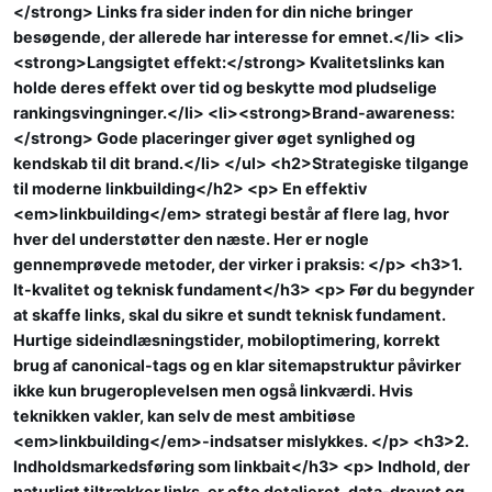
</strong> Links fra sider inden for din niche bringer
besøgende, der allerede har interesse for emnet.</li> <li>
<strong>Langsigtet effekt:</strong> Kvalitetslinks kan
holde deres effekt over tid og beskytte mod pludselige
rankingsvingninger.</li> <li><strong>Brand-awareness:
</strong> Gode placeringer giver øget synlighed og
kendskab til dit brand.</li> </ul> <h2>Strategiske tilgange
til moderne linkbuilding</h2> <p> En effektiv
<em>linkbuilding</em> strategi består af flere lag, hvor
hver del understøtter den næste. Her er nogle
gennemprøvede metoder, der virker i praksis: </p> <h3>1.
It-kvalitet og teknisk fundament</h3> <p> Før du begynder
at skaffe links, skal du sikre et sundt teknisk fundament.
Hurtige sideindlæsningstider, mobiloptimering, korrekt
brug af canonical-tags og en klar sitemapstruktur påvirker
ikke kun brugeroplevelsen men også linkværdi. Hvis
teknikken vakler, kan selv de mest ambitiøse
<em>linkbuilding</em>-indsatser mislykkes. </p> <h3>2.
Indholdsmarkedsføring som linkbait</h3> <p> Indhold, der
naturligt tiltrækker links, er ofte detaljeret, data-drevet og