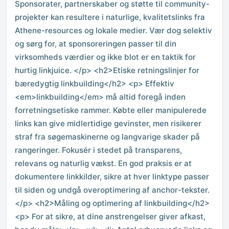
Sponsorater, partnerskaber og støtte til community-
projekter kan resultere i naturlige, kvalitetslinks fra
Athene-resources og lokale medier. Vær dog selektiv
og sørg for, at sponsoreringen passer til din
virksomheds værdier og ikke blot er en taktik for
hurtig linkjuice. </p> <h2>Etiske retningslinjer for
bæredygtig linkbuilding</h2> <p> Effektiv
<em>linkbuilding</em> må altid foregå inden
forretningsetiske rammer. Købte eller manipulerede
links kan give midlertidige gevinster, men risikerer
straf fra søgemaskinerne og langvarige skader på
rangeringer. Fokusér i stedet på transparens,
relevans og naturlig vækst. En god praksis er at
dokumentere linkkilder, sikre at hver linktype passer
til siden og undgå overoptimering af anchor-tekster.
</p> <h2>Måling og optimering af linkbuilding</h2>
<p> For at sikre, at dine anstrengelser giver afkast,