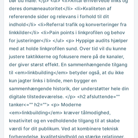
bør du måle: </p> <ul> <li>Antal erhvervede links og
deres domæneautoritet</li> <li>Kvaliteten af
refererende sider og relevans i forhold til dit
indhold</li> <li>Referral trafik og konverteringer fra
linkkilder</li> <li>Pain points i linkprofilen og behov
for justeringer</li> </ul> <p> Hyppige audits hjælper
med at holde linkprofilen sund. Over tid vil du kunne
justere taktikkerne og fokusere mere på de kanaler,
der giver størst effekt. En sammenhængende tilgang
til <em>linkbuilding</em> betyder også, at du ikke
kun jagter links i blinde, men bygger en
sammenhængende historik, der understøtter hele din
digitale tilstedeværelse. </p> <h2 afsluttende=""
tanker<="" h2=""> <p> Moderne
<em>linkbuilding</em> kræver tålmodighed,
kreativitet og en vedholdende tilgang til at skabe
værdi for dit publikum. Ved at kombinere teknisk
forberedelse, kvalitetsindhold og stærke relationer,