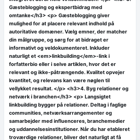
Gæsteblogging og ekspertbidrag med
omtanke</h3> <p> Gæsteblogging giver
mulighed for at placere relevant indhold på
autoritative domæner. Vælg emner, der matcher
din målgruppe, og sørg for at bidraget er
informativt og veldokumenteret. Inkluder
naturligt et <em>linkbuilding</em>-link i
forfatterbio eller i selve artiklen, hvor det er
relevant og ikke-påtrængende. Kvalitet opvejer
kvantitet, og relevans kan være nøglen til
vellykket resultat. </p> <h3>4. Byg relationer og
netværk i branchen</h3> <p> Langsigtet
linkbuilding bygger på relationer. Deltag i faglige
communities, netværksarrangementer og
samarbejder med influenceres, branchemedier
og uddannelsesinstitutioner. Når du har etableret
troværdige relationer, bliver det naturligt at få