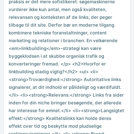
praksis er det mere sofistikeret: søgemaskinerne
vurderer ikke kun antal, men også kvaliteten,
relevansen og konteksten af de links, der peger
tilbage til dit site. Derfor bør en moderne tilgang
kombinere tekniske foranstaltninger, content
marketing og relationer i branchen. En velkørende
<em>linkbuilding</em>-strategi kan være
byggeklodsen i at skubbe organisk trafik og
konverteringer fremad. </p> <h2>Hvorfor er
linkbuilding stadig vigtig?</h2> <ul> <li>
<strong>Troværdighed:</strong> Autoritative links
signalerer, at dit indhold er pålideligt og værdifuldt.
</li> <li><strong>Relevans:</strong> Links fra sider
inden for din niche bringer besøgende, der allerede
har interesse for emnet.</li> <li><strong>Langsigtet
effekt:</strong> Kvalitetslinks kan holde deres
effekt over tid og beskytte mod pludselige
rankingsvingninger.</li> <li><strong>Brand-