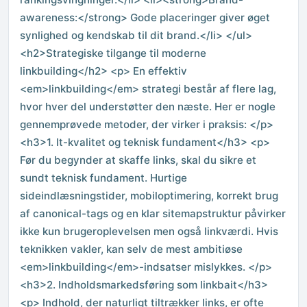
awareness:</strong> Gode placeringer giver øget
synlighed og kendskab til dit brand.</li> </ul>
<h2>Strategiske tilgange til moderne
linkbuilding</h2> <p> En effektiv
<em>linkbuilding</em> strategi består af flere lag,
hvor hver del understøtter den næste. Her er nogle
gennemprøvede metoder, der virker i praksis: </p>
<h3>1. It-kvalitet og teknisk fundament</h3> <p>
Før du begynder at skaffe links, skal du sikre et
sundt teknisk fundament. Hurtige
sideindlæsningstider, mobiloptimering, korrekt brug
af canonical-tags og en klar sitemapstruktur påvirker
ikke kun brugeroplevelsen men også linkværdi. Hvis
teknikken vakler, kan selv de mest ambitiøse
<em>linkbuilding</em>-indsatser mislykkes. </p>
<h3>2. Indholdsmarkedsføring som linkbait</h3>
<p> Indhold, der naturligt tiltrækker links, er ofte