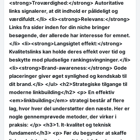
<strong>Troværdighed:</strong> Autoritative
links signalerer, at dit indhold er pålideligt og
værdifuldt.</li> <li><strong>Relevans:</strong>
Links fra sider inden for din niche bringer
besøgende, der allerede har interesse for emnet.
</li> <li><strong>Langsigtet effekt:</strong>
Kvalitetslinks kan holde deres effekt over tid og
beskytte mod pludselige rankingsvingninger.</li>
<li><strong>Brand-awareness:</strong> Gode
placeringer giver øget synlighed og kendskab til
dit brand.</li> </ul> <h2>Strategiske tilgange til
moderne linkbuilding</h2> <p> En effektiv
<em>linkbuilding</em> strategi består af flere
lag, hvor hver del understøtter den næste. Her er
nogle gennemprøvede metoder, der virker i
praksis: </p> <h3>1. It-kvalitet og teknisk
fundament</h3> <p> Før du begynder at skaffe