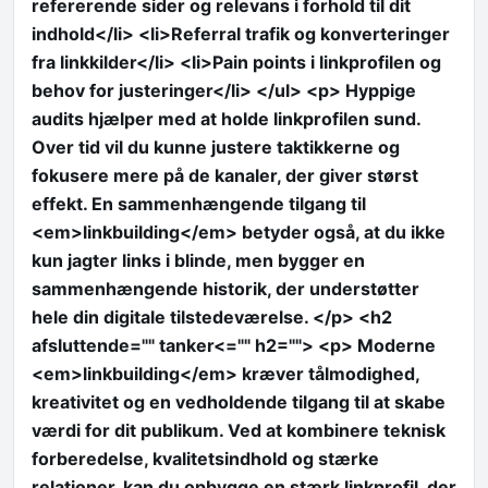
refererende sider og relevans i forhold til dit
indhold</li> <li>Referral trafik og konverteringer
fra linkkilder</li> <li>Pain points i linkprofilen og
behov for justeringer</li> </ul> <p> Hyppige
audits hjælper med at holde linkprofilen sund.
Over tid vil du kunne justere taktikkerne og
fokusere mere på de kanaler, der giver størst
effekt. En sammenhængende tilgang til
<em>linkbuilding</em> betyder også, at du ikke
kun jagter links i blinde, men bygger en
sammenhængende historik, der understøtter
hele din digitale tilstedeværelse. </p> <h2
afsluttende="" tanker<="" h2=""> <p> Moderne
<em>linkbuilding</em> kræver tålmodighed,
kreativitet og en vedholdende tilgang til at skabe
værdi for dit publikum. Ved at kombinere teknisk
forberedelse, kvalitetsindhold og stærke
relationer, kan du opbygge en stærk linkprofil, der