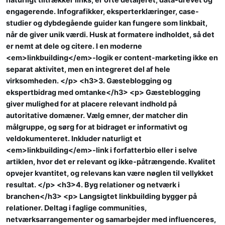
engagerende. Infografikker, eksperterklæringer, case-
studier og dybdegående guider kan fungere som linkbait,
når de giver unik værdi. Husk at formatere indholdet, så det
er nemt at dele og citere. I en moderne
<em>linkbuilding</em>-logik er content-marketing ikke en
separat aktivitet, men en integreret del af hele
virksomheden. </p> <h3>3. Gæsteblogging og
ekspertbidrag med omtanke</h3> <p> Gæsteblogging
giver mulighed for at placere relevant indhold på
autoritative domæner. Vælg emner, der matcher din
målgruppe, og sørg for at bidraget er informativt og
veldokumenteret. Inkluder naturligt et
<em>linkbuilding</em>-link i forfatterbio eller i selve
artiklen, hvor det er relevant og ikke-påtrængende. Kvalitet
opvejer kvantitet, og relevans kan være nøglen til vellykket
resultat. </p> <h3>4. Byg relationer og netværk i
branchen</h3> <p> Langsigtet linkbuilding bygger på
relationer. Deltag i faglige communities,
netværksarrangementer og samarbejder med influenceres,