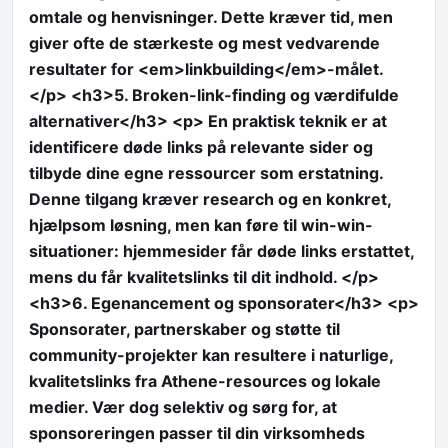
omtale og henvisninger. Dette kræver tid, men
giver ofte de stærkeste og mest vedvarende
resultater for <em>linkbuilding</em>-målet.
</p> <h3>5. Broken-link-finding og værdifulde
alternativer</h3> <p> En praktisk teknik er at
identificere døde links på relevante sider og
tilbyde dine egne ressourcer som erstatning.
Denne tilgang kræver research og en konkret,
hjælpsom løsning, men kan føre til win-win-
situationer: hjemmesider får døde links erstattet,
mens du får kvalitetslinks til dit indhold. </p>
<h3>6. Egenancement og sponsorater</h3> <p>
Sponsorater, partnerskaber og støtte til
community-projekter kan resultere i naturlige,
kvalitetslinks fra Athene-resources og lokale
medier. Vær dog selektiv og sørg for, at
sponsoreringen passer til din virksomheds