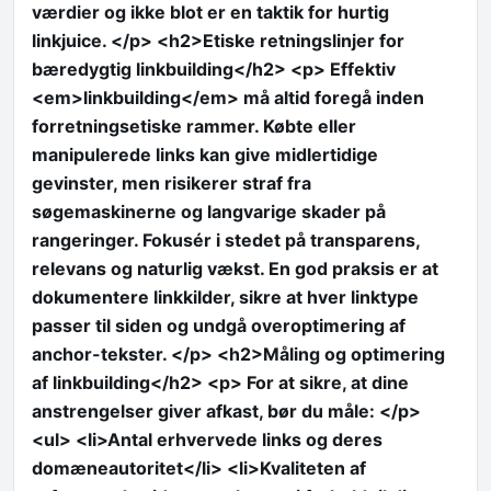
værdier og ikke blot er en taktik for hurtig
linkjuice. </p> <h2>Etiske retningslinjer for
bæredygtig linkbuilding</h2> <p> Effektiv
<em>linkbuilding</em> må altid foregå inden
forretningsetiske rammer. Købte eller
manipulerede links kan give midlertidige
gevinster, men risikerer straf fra
søgemaskinerne og langvarige skader på
rangeringer. Fokusér i stedet på transparens,
relevans og naturlig vækst. En god praksis er at
dokumentere linkkilder, sikre at hver linktype
passer til siden og undgå overoptimering af
anchor-tekster. </p> <h2>Måling og optimering
af linkbuilding</h2> <p> For at sikre, at dine
anstrengelser giver afkast, bør du måle: </p>
<ul> <li>Antal erhvervede links og deres
domæneautoritet</li> <li>Kvaliteten af