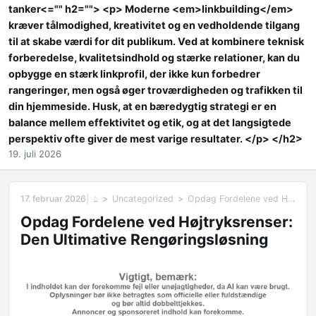
tanker<="" h2=""> <p> Moderne <em>linkbuilding</em>
kræver tålmodighed, kreativitet og en vedholdende tilgang
til at skabe værdi for dit publikum. Ved at kombinere teknisk
forberedelse, kvalitetsindhold og stærke relationer, kan du
opbygge en stærk linkprofil, der ikke kun forbedrer
rangeringer, men også øger troværdigheden og trafikken til
din hjemmeside. Husk, at en bæredygtig strategi er en
balance mellem effektivitet og etik, og at det langsigtede
perspektiv ofte giver de mest varige resultater. </p> </h2>
19. juli 2026
17. februar 2026
⌂
Uncategorized
Opdag Fordelene ved Højtryksrenser: Den Ultimative Rengøringsløsning
Opdag Fordelene ved Højtryksrenser:
Den Ultimative Rengøringsløsning