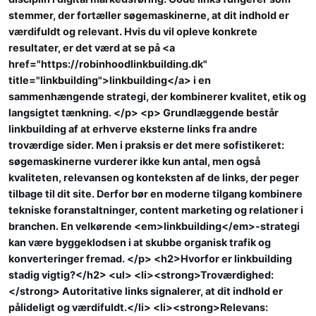
stemmer, der fortæller søgemaskinerne, at dit indhold er
værdifuldt og relevant. Hvis du vil opleve konkrete
resultater, er det værd at se på <a
href="https://robinhoodlinkbuilding.dk"
title="linkbuilding">linkbuilding</a> i en
sammenhængende strategi, der kombinerer kvalitet, etik og
langsigtet tænkning. </p> <p> Grundlæggende består
linkbuilding af at erhverve eksterne links fra andre
troværdige sider. Men i praksis er det mere sofistikeret:
søgemaskinerne vurderer ikke kun antal, men også
kvaliteten, relevansen og konteksten af de links, der peger
tilbage til dit site. Derfor bør en moderne tilgang kombinere
tekniske foranstaltninger, content marketing og relationer i
branchen. En velkørende <em>linkbuilding</em>-strategi
kan være byggeklodsen i at skubbe organisk trafik og
konverteringer fremad. </p> <h2>Hvorfor er linkbuilding
stadig vigtig?</h2> <ul> <li><strong>Troværdighed:
</strong> Autoritative links signalerer, at dit indhold er
pålideligt og værdifuldt.</li> <li><strong>Relevans: