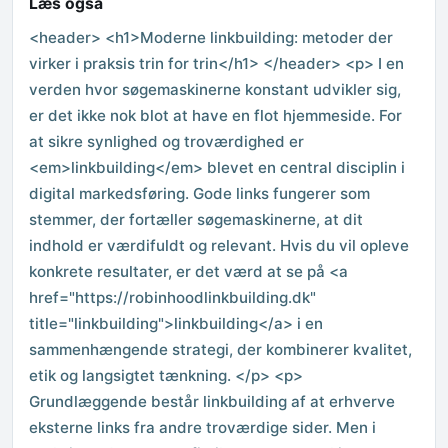
Læs også
<header> <h1>Moderne linkbuilding: metoder der
virker i praksis trin for trin</h1> </header> <p> I en
verden hvor søgemaskinerne konstant udvikler sig,
er det ikke nok blot at have en flot hjemmeside. For
at sikre synlighed og troværdighed er
<em>linkbuilding</em> blevet en central disciplin i
digital markedsføring. Gode links fungerer som
stemmer, der fortæller søgemaskinerne, at dit
indhold er værdifuldt og relevant. Hvis du vil opleve
konkrete resultater, er det værd at se på <a
href="https://robinhoodlinkbuilding.dk"
title="linkbuilding">linkbuilding</a> i en
sammenhængende strategi, der kombinerer kvalitet,
etik og langsigtet tænkning. </p> <p>
Grundlæggende består linkbuilding af at erhverve
eksterne links fra andre troværdige sider. Men i