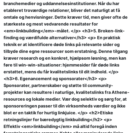
branchemedier og uddannelsesinstitutioner. Når du har
etableret troværdige relationer, bliver det naturligt at få
omtale og henvisninger. Dette kræver tid, men giver ofte de
stærkeste og mest vedvarende resultater for
<em>linkbuilding</em>-målet. </p> <h3>5. Broken-link-
finding og værdifulde alternativer</h3> <p> En praktisk
teknik er at identificere døde links på relevante sider og
tilbyde dine egne ressourcer som erstatning. Denne tilgang
kræver research og en konkret, hjælpsom løsning, men kan
føre til win-win-situationer: hjemmesider får døde links
erstattet, mens du får kvalitetslinks til dit indhold. </p>
<h3>6. Egenancement og sponsorater</h3> <p>
Sponsorater, partnerskaber og støtte til community-
projekter kan resultere i naturlige, kvalitetslinks fra Athene-
resources og lokale medier. Vær dog selektiv og sørg for, at
sponsoreringen passer til din virksomheds værdier og ikke
blot er en taktik for hurtig linkjuice. </p> <h2>Etiske
retningslinjer for bæredygtig linkbuilding</h2> <p>
Effektiv <em>linkbuilding</em> må altid foregå inden