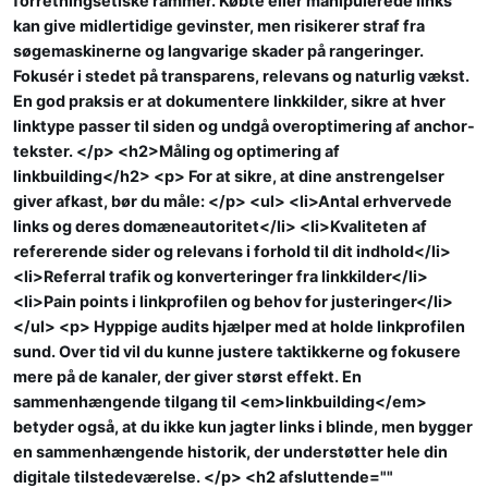
forretningsetiske rammer. Købte eller manipulerede links
kan give midlertidige gevinster, men risikerer straf fra
søgemaskinerne og langvarige skader på rangeringer.
Fokusér i stedet på transparens, relevans og naturlig vækst.
En god praksis er at dokumentere linkkilder, sikre at hver
linktype passer til siden og undgå overoptimering af anchor-
tekster. </p> <h2>Måling og optimering af
linkbuilding</h2> <p> For at sikre, at dine anstrengelser
giver afkast, bør du måle: </p> <ul> <li>Antal erhvervede
links og deres domæneautoritet</li> <li>Kvaliteten af
refererende sider og relevans i forhold til dit indhold</li>
<li>Referral trafik og konverteringer fra linkkilder</li>
<li>Pain points i linkprofilen og behov for justeringer</li>
</ul> <p> Hyppige audits hjælper med at holde linkprofilen
sund. Over tid vil du kunne justere taktikkerne og fokusere
mere på de kanaler, der giver størst effekt. En
sammenhængende tilgang til <em>linkbuilding</em>
betyder også, at du ikke kun jagter links i blinde, men bygger
en sammenhængende historik, der understøtter hele din
digitale tilstedeværelse. </p> <h2 afsluttende=""