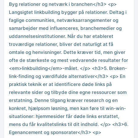
Byg relationer og netværk i branchen</h3> <p>
Langsigtet linkbuilding bygger på relationer. Deltag i
faglige communities, netværksarrangementer og
samarbejder med influenceres, branchemedier og
uddannelsesinstitutioner. Når du har etableret
troværdige relationer, bliver det naturligt at få
omtale og henvisninger. Dette kræver tid, men giver
ofte de stærkeste og mest vedvarende resultater for
<em>linkbuilding</em>-målet. </p> <h3>5. Broken-
link-finding og værdifulde alternativer</h3> <p> En
praktisk teknik er at identificere døde links på
relevante sider og tilbyde dine egne ressourcer som
erstatning. Denne tilgang kræver research og en
konkret, hjælpsom løsning, men kan føre til win-win-
situationer: hjemmesider får døde links erstattet,
mens du får kvalitetslinks til dit indhold. </p> <h3>6.
Egenancement og sponsorater</h3> <p>