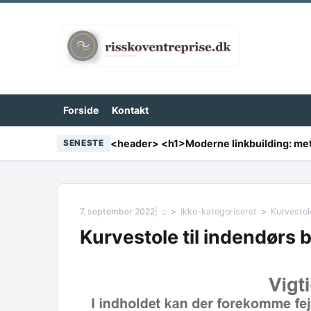
Skip to content
Forside
Kontakt
SENESTE
7. september 2022
⌂
Ikke-kategoriseret
Kurvestol
Kurvestole til indendørs 