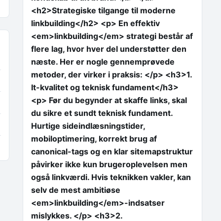
<h2>Strategiske tilgange til moderne
linkbuilding</h2> <p> En effektiv
<em>linkbuilding</em> strategi består af
flere lag, hvor hver del understøtter den
næste. Her er nogle gennemprøvede
metoder, der virker i praksis: </p> <h3>1.
It-kvalitet og teknisk fundament</h3>
<p> Før du begynder at skaffe links, skal
du sikre et sundt teknisk fundament.
Hurtige sideindlæsningstider,
mobiloptimering, korrekt brug af
canonical-tags og en klar sitemapstruktur
påvirker ikke kun brugeroplevelsen men
også linkværdi. Hvis teknikken vakler, kan
selv de mest ambitiøse
<em>linkbuilding</em>-indsatser
mislykkes. </p> <h3>2.