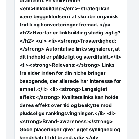
branchen. En velkørende
<em>linkbuilding</em>-strategi kan
være byggeklodsen i at skubbe organisk
trafik og konverteringer fremad. </p>
<h2>Hvorfor er linkbuilding stadig vigtig?
</h2> <ul> <li><strong>Troværdighed:
</strong> Autoritative links signalerer, at
dit indhold er pålideligt og værdifuldt.</li>
<li><strong>Relevans:</strong> Links
fra sider inden for din niche bringer
besøgende, der allerede har interesse for
emnet.</li> <li><strong>Langsigtet
effekt:</strong> Kvalitetslinks kan holde
deres effekt over tid og beskytte mod
pludselige rankingsvingninger.</li> <li>
<strong>Brand-awareness:</strong>
Gode placeringer giver øget synlighed og
kendskab til dit brand.</li> </ul>