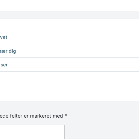
ivet
nær dig
jser
ede felter er markeret med
*