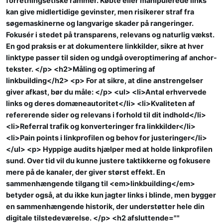
forretningsetiske rammer. Købte eller manipulerede links
kan give midlertidige gevinster, men risikerer straf fra
søgemaskinerne og langvarige skader på rangeringer.
Fokusér i stedet på transparens, relevans og naturlig vækst.
En god praksis er at dokumentere linkkilder, sikre at hver
linktype passer til siden og undgå overoptimering af anchor-
tekster. </p> <h2>Måling og optimering af
linkbuilding</h2> <p> For at sikre, at dine anstrengelser
giver afkast, bør du måle: </p> <ul> <li>Antal erhvervede
links og deres domæneautoritet</li> <li>Kvaliteten af
refererende sider og relevans i forhold til dit indhold</li>
<li>Referral trafik og konverteringer fra linkkilder</li>
<li>Pain points i linkprofilen og behov for justeringer</li>
</ul> <p> Hyppige audits hjælper med at holde linkprofilen
sund. Over tid vil du kunne justere taktikkerne og fokusere
mere på de kanaler, der giver størst effekt. En
sammenhængende tilgang til <em>linkbuilding</em>
betyder også, at du ikke kun jagter links i blinde, men bygger
en sammenhængende historik, der understøtter hele din
digitale tilstedeværelse. </p> <h2 afsluttende=""