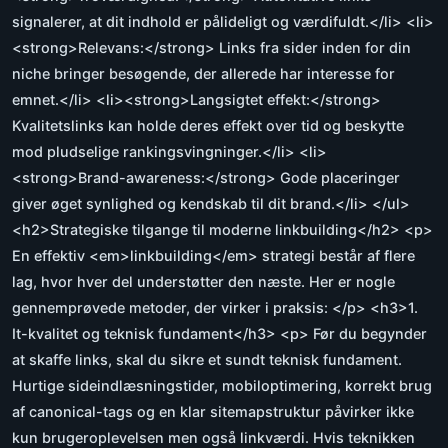
signalerer, at dit indhold er pålideligt og værdifuldt.</li> <li>
<strong>Relevans:</strong> Links fra sider inden for din
niche bringer besøgende, der allerede har interesse for
emnet.</li> <li><strong>Langsigtet effekt:</strong>
Kvalitetslinks kan holde deres effekt over tid og beskytte
mod pludselige rankingsvingninger.</li> <li>
<strong>Brand-awareness:</strong> Gode placeringer
giver øget synlighed og kendskab til dit brand.</li> </ul>
<h2>Strategiske tilgange til moderne linkbuilding</h2> <p>
En effektiv <em>linkbuilding</em> strategi består af flere
lag, hvor hver del understøtter den næste. Her er nogle
gennemprøvede metoder, der virker i praksis: </p> <h3>1.
It-kvalitet og teknisk fundament</h3> <p> Før du begynder
at skaffe links, skal du sikre et sundt teknisk fundament.
Hurtige sideindlæsningstider, mobiloptimering, korrekt brug
af canonical-tags og en klar sitemapstruktur påvirker ikke
kun brugeroplevelsen men også linkværdi. Hvis teknikken