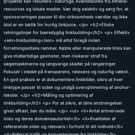
projekter kan resultere i naturlige, kvalitetslinks fra Athene-
resources og lokale medier. Vær dog selektiv og sørg for, at
sponsoreringen passer til din virksomheds værdier og ikke
blot er en taktik for hurtig linkjuice. </p> <h2>Etiske
retningslinjer for bæredygtig linkbuilding</h2> <p> Effektiv
<em>linkbuilding</em> må altid foregå inden
forretningsetiske rammer. Købte eller manipulerede links kan
give midlertidige gevinster, men risikerer straf fra
søgemaskinerne og langvarige skader på rangeringer.
Fokusér i stedet på transparens, relevans og naturlig vækst.
En god praksis er at dokumentere linkkilder, sikre at hver
linktype passer til siden og undgå overoptimering af anchor-
tekster. </p> <h2>Måling og optimering af
linkbuilding</h2> <p> For at sikre, at dine anstrengelser
giver afkast, bør du måle: </p> <ul> <li>Antal erhvervede
links og deres domæneautoritet</li> <li>Kvaliteten af
refererende sider og relevans i forhold til dit indhold</li>
<li>Referral trafik og konverteringer fra linkkilder</li>