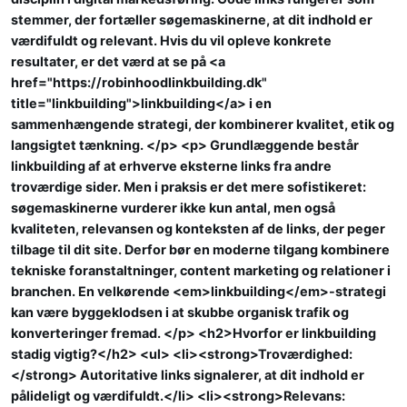
stemmer, der fortæller søgemaskinerne, at dit indhold er
værdifuldt og relevant. Hvis du vil opleve konkrete
resultater, er det værd at se på <a
href="https://robinhoodlinkbuilding.dk"
title="linkbuilding">linkbuilding</a> i en
sammenhængende strategi, der kombinerer kvalitet, etik og
langsigtet tænkning. </p> <p> Grundlæggende består
linkbuilding af at erhverve eksterne links fra andre
troværdige sider. Men i praksis er det mere sofistikeret:
søgemaskinerne vurderer ikke kun antal, men også
kvaliteten, relevansen og konteksten af de links, der peger
tilbage til dit site. Derfor bør en moderne tilgang kombinere
tekniske foranstaltninger, content marketing og relationer i
branchen. En velkørende <em>linkbuilding</em>-strategi
kan være byggeklodsen i at skubbe organisk trafik og
konverteringer fremad. </p> <h2>Hvorfor er linkbuilding
stadig vigtig?</h2> <ul> <li><strong>Troværdighed:
</strong> Autoritative links signalerer, at dit indhold er
pålideligt og værdifuldt.</li> <li><strong>Relevans: