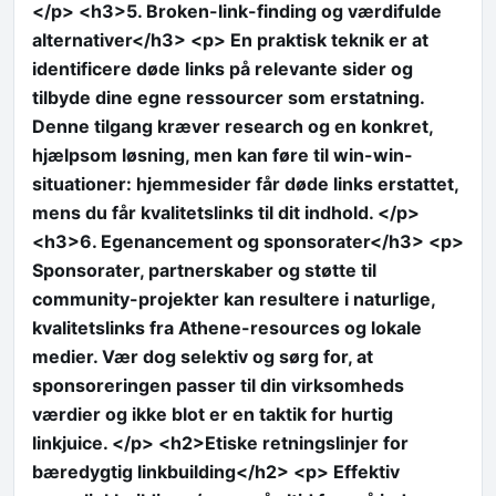
</p> <h3>5. Broken-link-finding og værdifulde
alternativer</h3> <p> En praktisk teknik er at
identificere døde links på relevante sider og
tilbyde dine egne ressourcer som erstatning.
Denne tilgang kræver research og en konkret,
hjælpsom løsning, men kan føre til win-win-
situationer: hjemmesider får døde links erstattet,
mens du får kvalitetslinks til dit indhold. </p>
<h3>6. Egenancement og sponsorater</h3> <p>
Sponsorater, partnerskaber og støtte til
community-projekter kan resultere i naturlige,
kvalitetslinks fra Athene-resources og lokale
medier. Vær dog selektiv og sørg for, at
sponsoreringen passer til din virksomheds
værdier og ikke blot er en taktik for hurtig
linkjuice. </p> <h2>Etiske retningslinjer for
bæredygtig linkbuilding</h2> <p> Effektiv