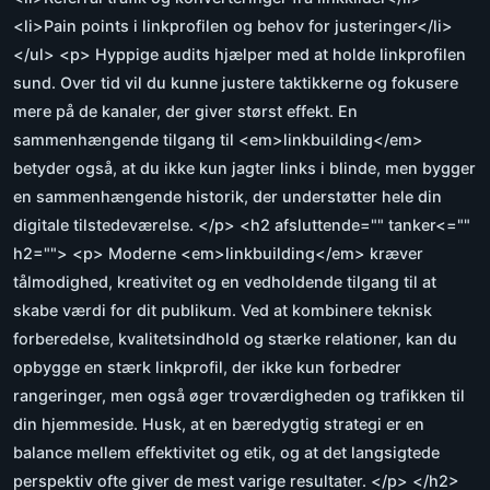
<li>Pain points i linkprofilen og behov for justeringer</li>
</ul> <p> Hyppige audits hjælper med at holde linkprofilen
sund. Over tid vil du kunne justere taktikkerne og fokusere
mere på de kanaler, der giver størst effekt. En
sammenhængende tilgang til <em>linkbuilding</em>
betyder også, at du ikke kun jagter links i blinde, men bygger
en sammenhængende historik, der understøtter hele din
digitale tilstedeværelse. </p> <h2 afsluttende="" tanker<=""
h2=""> <p> Moderne <em>linkbuilding</em> kræver
tålmodighed, kreativitet og en vedholdende tilgang til at
skabe værdi for dit publikum. Ved at kombinere teknisk
forberedelse, kvalitetsindhold og stærke relationer, kan du
opbygge en stærk linkprofil, der ikke kun forbedrer
rangeringer, men også øger troværdigheden og trafikken til
din hjemmeside. Husk, at en bæredygtig strategi er en
balance mellem effektivitet og etik, og at det langsigtede
perspektiv ofte giver de mest varige resultater. </p> </h2>