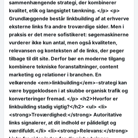
sammenhængende strategi, der kombinerer
kvalitet, etik og langsigtet tænkning. </p> <p>
Grundlæggende består linkbuilding af at erhverve
eksterne links fra andre troværdige sider. Men i
praksis er det mere sofistikeret: søgemaskinerne
vurderer ikke kun antal, men også kvaliteten,
relevansen og konteksten af de links, der peger
tilbage til dit site. Derfor bør en moderne tilgang
kombinere tekniske foranstaltninger, content
marketing og relationer i branchen. En
velkørende <em>linkbuilding</em>-strategi kan
være byggeklodsen i at skubbe organisk trafik og
konverteringer fremad. </p> <h2>Hvorfor er
linkbuilding stadig vigtig?</h2> <ul> <li>
<strong>Troværdighed:</strong> Autoritative
links signalerer, at dit indhold er pålideligt og
værdifuldt.</li> <li><strong>Relevans:</strong>