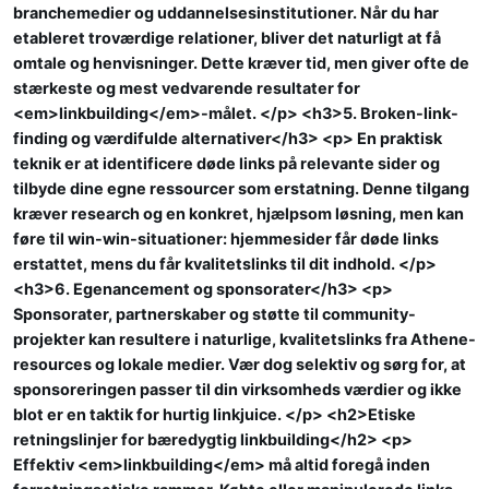
branchemedier og uddannelsesinstitutioner. Når du har
etableret troværdige relationer, bliver det naturligt at få
omtale og henvisninger. Dette kræver tid, men giver ofte de
stærkeste og mest vedvarende resultater for
<em>linkbuilding</em>-målet. </p> <h3>5. Broken-link-
finding og værdifulde alternativer</h3> <p> En praktisk
teknik er at identificere døde links på relevante sider og
tilbyde dine egne ressourcer som erstatning. Denne tilgang
kræver research og en konkret, hjælpsom løsning, men kan
føre til win-win-situationer: hjemmesider får døde links
erstattet, mens du får kvalitetslinks til dit indhold. </p>
<h3>6. Egenancement og sponsorater</h3> <p>
Sponsorater, partnerskaber og støtte til community-
projekter kan resultere i naturlige, kvalitetslinks fra Athene-
resources og lokale medier. Vær dog selektiv og sørg for, at
sponsoreringen passer til din virksomheds værdier og ikke
blot er en taktik for hurtig linkjuice. </p> <h2>Etiske
retningslinjer for bæredygtig linkbuilding</h2> <p>
Effektiv <em>linkbuilding</em> må altid foregå inden