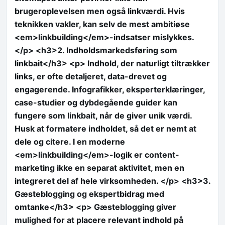
brugeroplevelsen men også linkværdi. Hvis
teknikken vakler, kan selv de mest ambitiøse
<em>linkbuilding</em>-indsatser mislykkes.
</p> <h3>2. Indholdsmarkedsføring som
linkbait</h3> <p> Indhold, der naturligt tiltrækker
links, er ofte detaljeret, data-drevet og
engagerende. Infografikker, eksperterklæringer,
case-studier og dybdegående guider kan
fungere som linkbait, når de giver unik værdi.
Husk at formatere indholdet, så det er nemt at
dele og citere. I en moderne
<em>linkbuilding</em>-logik er content-
marketing ikke en separat aktivitet, men en
integreret del af hele virksomheden. </p> <h3>3.
Gæsteblogging og ekspertbidrag med
omtanke</h3> <p> Gæsteblogging giver
mulighed for at placere relevant indhold på