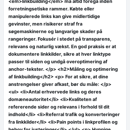
<em>linkbuilding</em> må altid foregå inden
forretningsetiske rammer. Købte eller
manipulerede links kan give midlertidige
gevinster, men risikerer straf fra
søgemaskinerne og langvarige skader på
rangeringer. Fokusér i stedet på transparens,
relevans og naturlig vækst. En god praksis er at
dokumentere linkkilder, sikre at hver linktype
passer til siden og undgå overoptimering af
anchor-tekster. </p> <h2>Måling og optimering
af linkbuilding</h2> <p> For at sikre, at dine
anstrengelser giver afkast, bør du måle: </p>
<ul> <li>Antal erhvervede links og deres
domæneautoritet</li> <li>Kvaliteten af
refererende sider og relevans i forhold til dit
indhold</li> <li>Referral trafik og konverteringer
fra linkkilder</li> <li>Pain points i linkprofilen og
behov for justeringer</li> </ul> <p> Hyppige