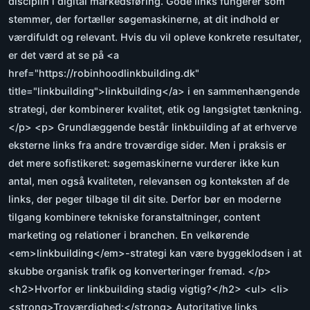
disciplin i digital markedsføring. Gode links fungerer som
stemmer, der fortæller søgemaskinerne, at dit indhold er
værdifuldt og relevant. Hvis du vil opleve konkrete resultater,
er det værd at se på <a
href="https://robinhoodlinkbuilding.dk"
title="linkbuilding">linkbuilding</a> i en sammenhængende
strategi, der kombinerer kvalitet, etik og langsigtet tænkning.
</p> <p> Grundlæggende består linkbuilding af at erhverve
eksterne links fra andre troværdige sider. Men i praksis er
det mere sofistikeret: søgemaskinerne vurderer ikke kun
antal, men også kvaliteten, relevansen og konteksten af de
links, der peger tilbage til dit site. Derfor bør en moderne
tilgang kombinere tekniske foranstaltninger, content
marketing og relationer i branchen. En velkørende
<em>linkbuilding</em>-strategi kan være byggeklodsen i at
skubbe organisk trafik og konverteringer fremad. </p>
<h2>Hvorfor er linkbuilding stadig vigtig?</h2> <ul> <li>
<strong>Troværdighed:</strong> Autoritative links