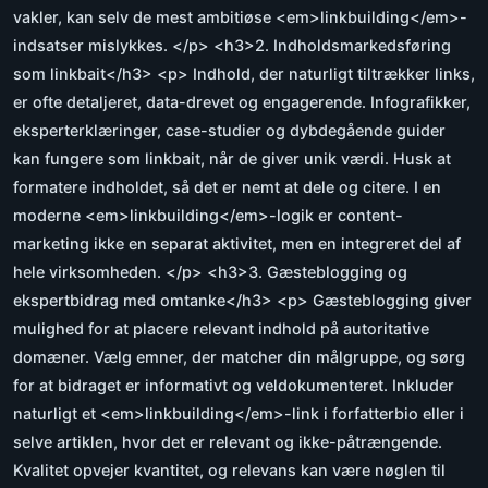
vakler, kan selv de mest ambitiøse <em>linkbuilding</em>-
indsatser mislykkes. </p> <h3>2. Indholdsmarkedsføring
som linkbait</h3> <p> Indhold, der naturligt tiltrækker links,
er ofte detaljeret, data-drevet og engagerende. Infografikker,
eksperterklæringer, case-studier og dybdegående guider
kan fungere som linkbait, når de giver unik værdi. Husk at
formatere indholdet, så det er nemt at dele og citere. I en
moderne <em>linkbuilding</em>-logik er content-
marketing ikke en separat aktivitet, men en integreret del af
hele virksomheden. </p> <h3>3. Gæsteblogging og
ekspertbidrag med omtanke</h3> <p> Gæsteblogging giver
mulighed for at placere relevant indhold på autoritative
domæner. Vælg emner, der matcher din målgruppe, og sørg
for at bidraget er informativt og veldokumenteret. Inkluder
naturligt et <em>linkbuilding</em>-link i forfatterbio eller i
selve artiklen, hvor det er relevant og ikke-påtrængende.
Kvalitet opvejer kvantitet, og relevans kan være nøglen til