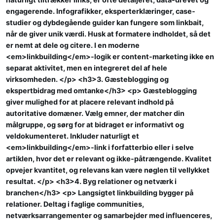
engagerende. Infografikker, eksperterklæringer, case-
studier og dybdegående guider kan fungere som linkbait,
når de giver unik værdi. Husk at formatere indholdet, så det
er nemt at dele og citere. I en moderne
<em>linkbuilding</em>-logik er content-marketing ikke en
separat aktivitet, men en integreret del af hele
virksomheden. </p> <h3>3. Gæsteblogging og
ekspertbidrag med omtanke</h3> <p> Gæsteblogging
giver mulighed for at placere relevant indhold på
autoritative domæner. Vælg emner, der matcher din
målgruppe, og sørg for at bidraget er informativt og
veldokumenteret. Inkluder naturligt et
<em>linkbuilding</em>-link i forfatterbio eller i selve
artiklen, hvor det er relevant og ikke-påtrængende. Kvalitet
opvejer kvantitet, og relevans kan være nøglen til vellykket
resultat. </p> <h3>4. Byg relationer og netværk i
branchen</h3> <p> Langsigtet linkbuilding bygger på
relationer. Deltag i faglige communities,
netværksarrangementer og samarbejder med influenceres,