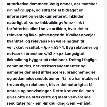
autoritative domæner. Vælg emner, der matcher
din målgruppe, og sørg for at bidraget er
informativt og veldokumenteret. Inkluder
naturligt et <em>linkbuilding</em>-link i
forfatterbio eller i selve artiklen, hvor det er
relevant og ikke-påtrængende. Kvalitet opvejer
kvantitet, og relevans kan være nøglen til
vellykket resultat. </p> <h3>4. Byg relationer og
netværk i branchen</h3> <p> Langsigtet
linkbuilding bygger på relationer. Deltag i faglige
communities, netværksarrangementer og
samarbejder med influenceres, branchemedier
og uddannelsesinstitutioner. Når du har etableret
troværdige relationer, bliver det naturligt at få
omtale og henvisninger. Dette kræver tid, men
giver ofte de stærkeste og mest vedvarende
resultater for <em>linkbuilding</em>-målet.