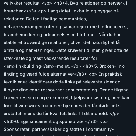
vellykket resultat. </p> <h3>4. Byg relationer og netværk i
branchen</h3> <p> Langsigtet linkbuilding bygger på
relationer. Deltag i faglige communities,
netværksarrangementer og samarbejder med influenceres,
branchemedier og uddannelsesinstitutioner. Når du har
etableret troværdige relationer, bliver det naturligt at få
omtale og henvisninger. Dette kræver tid, men giver ofte de
stærkeste og mest vedvarende resultater for
<em>linkbuilding</em>-målet. </p> <h3>5. Broken-link-
finding og værdifulde alternativer</h3> <p> En praktisk
teknik er at identificere døde links på relevante sider og
tilbyde dine egne ressourcer som erstatning. Denne tilgang
kræver research og en konkret, hjælpsom løsning, men kan
føre til win-win-situationer: hjemmesider får døde links
erstattet, mens du får kvalitetslinks til dit indhold. </p>
<h3>6. Egenancement og sponsorater</h3> <p>
Sponsorater, partnerskaber og støtte til community-