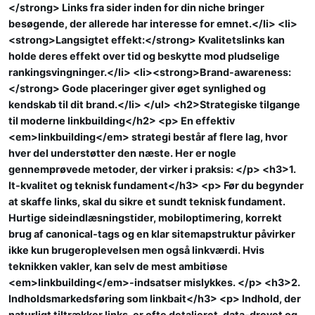
</strong> Links fra sider inden for din niche bringer
besøgende, der allerede har interesse for emnet.</li> <li>
<strong>Langsigtet effekt:</strong> Kvalitetslinks kan
holde deres effekt over tid og beskytte mod pludselige
rankingsvingninger.</li> <li><strong>Brand-awareness:
</strong> Gode placeringer giver øget synlighed og
kendskab til dit brand.</li> </ul> <h2>Strategiske tilgange
til moderne linkbuilding</h2> <p> En effektiv
<em>linkbuilding</em> strategi består af flere lag, hvor
hver del understøtter den næste. Her er nogle
gennemprøvede metoder, der virker i praksis: </p> <h3>1.
It-kvalitet og teknisk fundament</h3> <p> Før du begynder
at skaffe links, skal du sikre et sundt teknisk fundament.
Hurtige sideindlæsningstider, mobiloptimering, korrekt
brug af canonical-tags og en klar sitemapstruktur påvirker
ikke kun brugeroplevelsen men også linkværdi. Hvis
teknikken vakler, kan selv de mest ambitiøse
<em>linkbuilding</em>-indsatser mislykkes. </p> <h3>2.
Indholdsmarkedsføring som linkbait</h3> <p> Indhold, der
naturligt tiltrækker links, er ofte detaljeret, data-drevet og