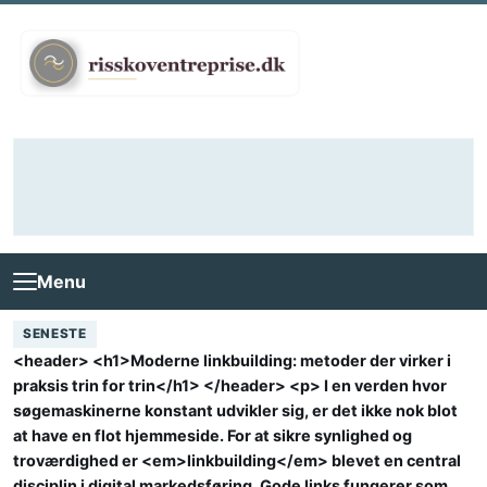
Skip to content
Menu
SENESTE
<header> <h1>Moderne linkbuilding: metoder der virker i
praksis trin for trin</h1> </header> <p> I en verden hvor
søgemaskinerne konstant udvikler sig, er det ikke nok blot
at have en flot hjemmeside. For at sikre synlighed og
troværdighed er <em>linkbuilding</em> blevet en central
disciplin i digital markedsføring. Gode links fungerer som